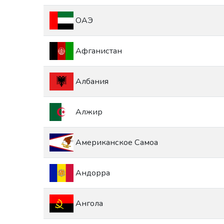
ОАЭ
Афганистан
Албания
Алжир
Американское Самоа
Андорра
Ангола