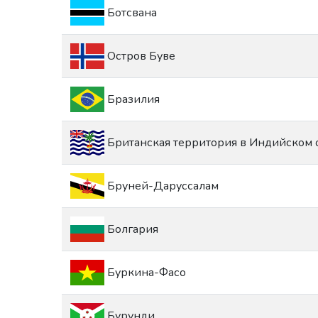
Ботсвана
Остров Буве
Бразилия
Британская территория в Индийском 
Бруней-Даруссалам
Болгария
Буркина-Фасо
Бурунди