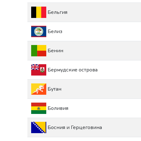
Бельгия
Белиз
Бенин
Бермудские острова
Бутан
Боливия
Босния и Герцеговина