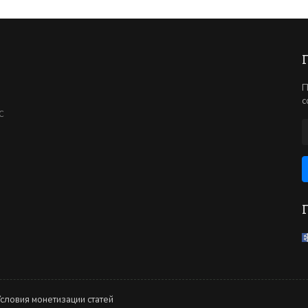
П
с
С
словия монетизации статей